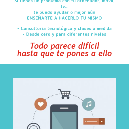
Si tienes un problema con tu ordenador, móvil,
tv...
te puedo ayudar o mejor aún
ENSEÑARTE A HACERLO TU MISMO
• Consultoría tecnológica y clases a medida
• Desde cero y para diferentes niveles
Todo parece difícil
hasta que te pones a ello